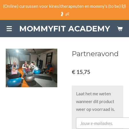
(Online) cursussen voor kinesitherapeuten en mommy's (to be) 🙌
Ga
🤰 👶
direct
naar
MOMMYFIT ACADEMY
de
hoofdinhoud
Partneravond
€ 15,75
Laat het me weten
wanneer dit product
weer op voorraad is.