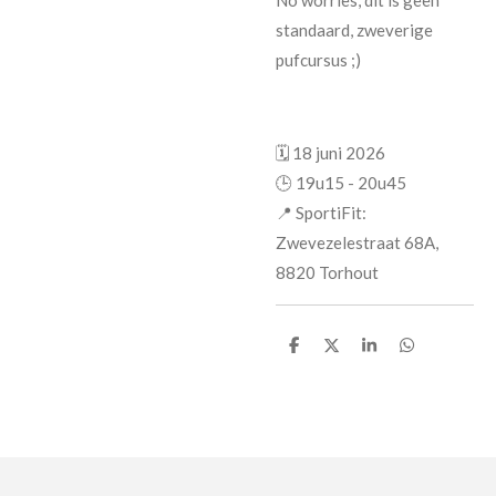
standaard, zweverige
pufcursus ;)
🗓️ 18 juni 2026
🕒 19u15 - 20u45
📍 SportiFit:
Zwevezelestraat 68A,
8820 Torhout
D
D
S
D
e
e
h
e
l
e
a
l
e
l
r
e
n
e
n