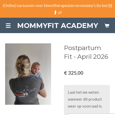
(Online) cursussen voor kinesitherapeuten en mommy's (to be) 🙌
Ga
🤰 👶
direct
naar
MOMMYFIT ACADEMY
de
hoofdinhoud
Postpartum
Fit - April 2026
€ 325,00
Laat het me weten
wanneer dit product
weer op voorraad is.