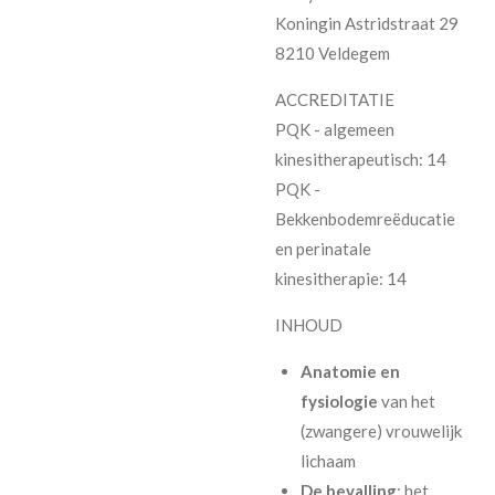
Koningin Astridstraat 29
8210 Veldegem
ACCREDITATIE
PQK - algemeen
kinesitherapeutisch: 14
PQK -
Bekkenbodemreëducatie
en perinatale
kinesitherapie: 14
INHOUD
Anatomie en
fysiologie
van het
(zwangere) vrouwelijk
lichaam
De bevalling
: het