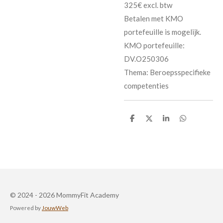
325€ excl. btw
Betalen met KMO
portefeuille is mogelijk.
KMO portefeuille:
DV.O250306
Thema: Beroepsspecifieke
competenties
D
D
S
D
e
e
h
e
l
e
a
l
e
l
r
e
n
e
n
© 2024 - 2026 MommyFit Academy
Powered by
JouwWeb