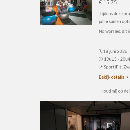
€ 15,75
Tijdens deze pra
jullie samen opt
No worries, dit 
🗓️ 18 juni 2026
🕒 19u15 - 20u
📍 SportiFit: Z
Bekijk details
Houd mij op de