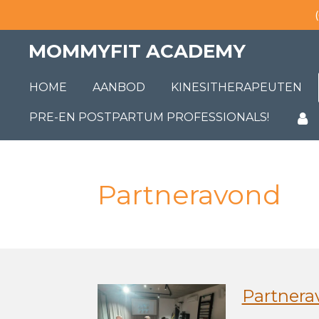
Ga
direct
MOMMYFIT ACADEMY
naar
de
HOME
AANBOD
KINESITHERAPEUTEN
hoofdinhoud
PRE-EN POSTPARTUM PROFESSIONALS!
Partneravond
Partnera