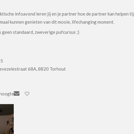
ktische infoavond leren jij en je partner hoe de partner kan helpen t
imaal kunnen genieten van dit mooie, lifechanging moment.
is geen standaard, zweverige pufcursus ;)
45
wevezelestraat 68A, 8820 Torhout
 hoogte