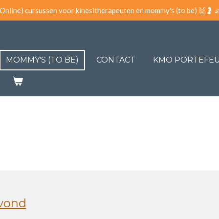
(Online) cursussen voor kinesitherapeuten en mommy's (to be) 🙌🤰 
MOMMY'S (TO BE)
CONTACT
KMO PORTEFEU
vond