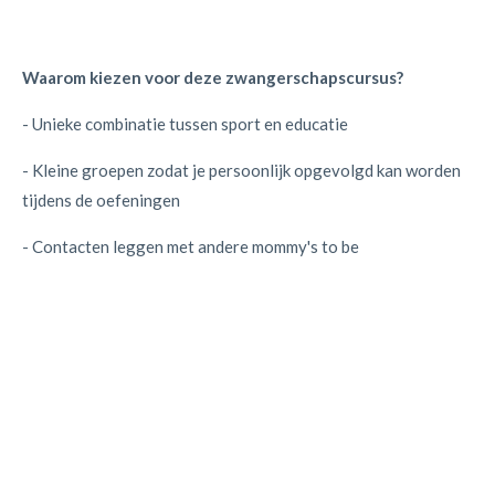
Waarom kiezen voor deze zwangerschapscursus?
- Unieke combinatie tussen sport en educatie
- Kleine groepen zodat je persoonlijk opgevolgd kan worden
tijdens de oefeningen
- Contacten leggen met andere mommy's to be
Wil je graag als eerste op de hoogte gehouden worden van de
nieuwe data? Schrijf je in op de mailing list via deze
link:
MommyFit Zwanger
en dan houden we je op de hoogte
wanneer een nieuwe reeks van start gaat.